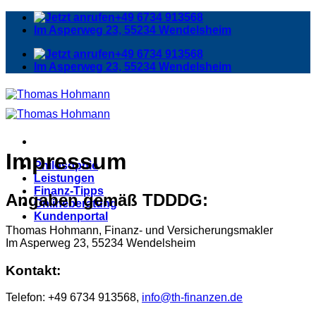
Zum
+49 6734 913568
Inhalt
Im Asperweg 23, 55234 Wendelsheim
springen
+49 6734 913568
Im Asperweg 23, 55234 Wendelsheim
Impressum
Philosophie
Leistungen
Finanz-Tipps
Angaben gemäß TDDDG:
Onlineberatung
Kundenportal
Thomas Hohmann, Finanz- und Versicherungsmakler
Im Asperweg 23, 55234 Wendelsheim
Kontakt:
Telefon: +49 6734 913568,
info@th-finanzen.de